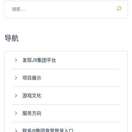
导航
发现J9集团平台
项目展示
游戏文化
服务方向
联系j9集团直营登录入口