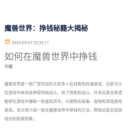
魔兽世界：挣钱秘籍大揭秘
2026-05-07 22:32:11
如何在魔兽世界中挣钱
介绍
魔兽世界是一款广受欢迎的大型多人在线角色扮演游戏，玩家可以
在游戏中体验各种冒险和战斗。除了探索和战斗，许多玩家也希望
能够在游戏中赚取一些虚拟货币，以便购买装备、宠物和其他游戏
道具。本文将介绍一些在魔兽世界中挣钱的方法，帮助玩家实现游
戏内的财富积累。