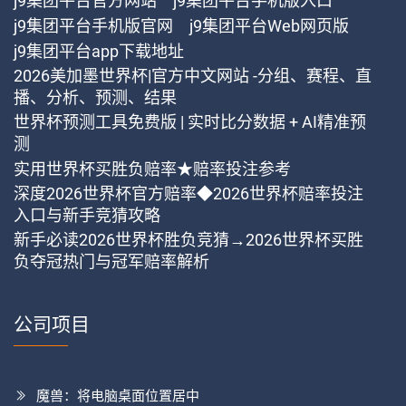
j9集团平台官方网站
j9集团平台手机版入口
j9集团平台手机版官网
j9集团平台Web网页版
j9集团平台app下载地址
2026美加墨世界杯|官方中文网站 -分组、赛程、直
播、分析、预测、结果
世界杯预测工具免费版 | 实时比分数据 + AI精准预
测
实用世界杯买胜负赔率★赔率投注参考
深度2026世界杯官方赔率◆2026世界杯赔率投注
入口与新手竞猜攻略
新手必读2026世界杯胜负竞猜→2026世界杯买胜
负夺冠热门与冠军赔率解析
公司项目
魔兽：将电脑桌面位置居中