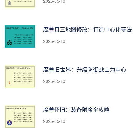
2026-05-10
魔兽真三地图修改：打造中心化玩法
2026-05-10
魔兽旧世界：升级防御战士为中心
2026-05-10
魔兽怀旧：装备附魔全攻略
2026-05-10