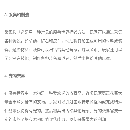
3. 采集和制造
采集和制造是另一种常见的魔兽世界挣钱方法。玩家可以通过采集
各种资源，如草药、矿石和皮革，然后将其加工成可用的材料或装
备。这些材料和装备可以出售给其他玩家，赚取金币。玩家还可以
学习制造技能，制作各种装备和道具，然后出售给其他玩家。
4. 宠物交易
在魔兽世界中，宠物是一种受欢迎的收藏品，许多玩家愿意花费大
量金币购买稀有的宠物。玩家可以通过击败特定的怪物或完成特殊
任务来获得稀有宠物，然后将其出售给其他玩家。宠物交易需要一
定的市场了解和宠物价值评估能力，以便获得最大的利润。