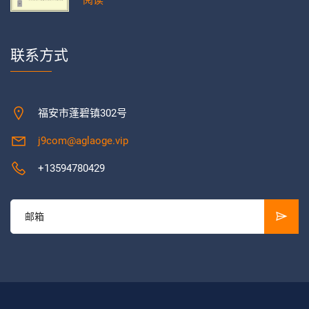
联系方式
福安市蓬碧镇302号
j9com@aglaoge.vip
+13594780429