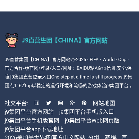
J9直营集团【CHINA】官方网站👉2026 · FIFA · World · Cup ·
官方合作-版官网/登录/入口/网址：BAIDU點AG👈信誉,安全,保
障,j9集团直营登录入口One step at a time is still progress.j9集
团点1162’top以稳定的运行环境和流畅的游戏体验j9集团平台.。
社交平台:
网站地图
j9集团平台官方网站
j9集团平台手机版入口
j9集团平台手机版官网
j9集团平台Web网页版
j9集团平台app下载地址
2026美加墨世界杯|官方中文网站 -分组、赛程、直