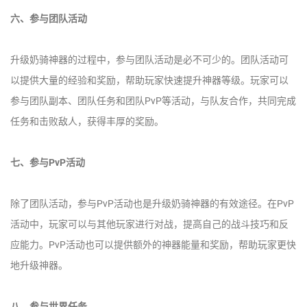
六、参与团队活动
升级奶骑神器的过程中，参与团队活动是必不可少的。团队活动可
以提供大量的经验和奖励，帮助玩家快速提升神器等级。玩家可以
参与团队副本、团队任务和团队PvP等活动，与队友合作，共同完成
任务和击败敌人，获得丰厚的奖励。
七、参与PvP活动
除了团队活动，参与PvP活动也是升级奶骑神器的有效途径。在PvP
活动中，玩家可以与其他玩家进行对战，提高自己的战斗技巧和反
应能力。PvP活动也可以提供额外的神器能量和奖励，帮助玩家更快
地升级神器。
八、参与世界任务