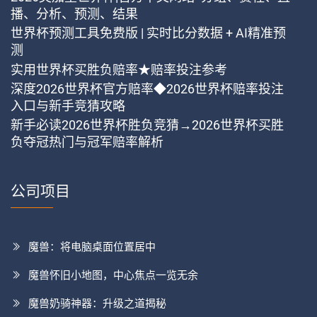
播、分析、预测、结果
世界杯预测工具免费版 | 实时比分数据 + AI精准预
测
实用世界杯买胜负赔率★赔率投注参考
深度2026世界杯官方赔率◆2026世界杯赔率投注
入口与新手竞猜攻略
新手必读2026世界杯胜负竞猜→2026世界杯买胜
负夺冠热门与冠军赔率解析
公司项目
魔兽：将电脑桌面位置居中
魔兽怀旧小地图，中心焦点一览无余
魔兽奶骑神器：升级之道揭秘