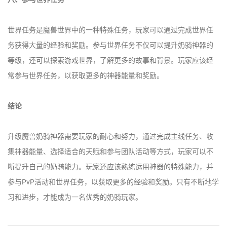
世界任务是魔兽世界中的一种特殊任务，玩家可以通过完成世界任
务获得大量的经验和奖励。参与世界任务不仅可以提升奶骑神器的
等级，还可以探索游戏世界，了解更多的故事和背景。玩家应该经
常参与世界任务，以获取更多的神器能量和奖励。
结论
升级魔兽奶骑神器需要玩家的耐心和努力，通过完成主线任务、收
集神器能量、选择适合的天赋和参与团队活动等方式，玩家可以不
断提升自己的奶骑能力。玩家还应该熟练运用神器的特殊能力，并
参与PvP活动和世界任务，以获取更多的经验和奖励。只有不断地学
习和进步，才能成为一名优秀的奶骑玩家。