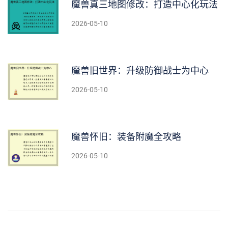
魔兽真三地图修改：打造中心化玩法
2026-05-10
魔兽旧世界：升级防御战士为中心
2026-05-10
魔兽怀旧：装备附魔全攻略
2026-05-10