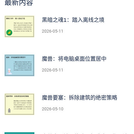
最新内容
黑暗之魂1：踏入离线之境
2026-05-11
魔兽：将电脑桌面位置居中
2026-05-11
魔兽要塞：拆除建筑的绝密策略
2026-05-10