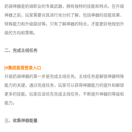
奶骑神器是奶骑职业的专属武器，拥有独特的技能和特点。在升级
神器之前，玩家需要对其进行充分的了解，包括神器的技能效果、
特殊能力和升级路径等。只有了解神器的特点，才能更好地规划升
级的方向和策略。
二、完成主线任务
j9集团直营登录入口
升级奶骑神器的第一步是完成主线任务。主线任务是解锁神器特殊
能力的关键，通过完成任务，玩家可以获得神器能力的提升和解锁
更多的技能。玩家应该优先完成主线任务，不断提升神器的等级和
能力。
三、收集神器能量