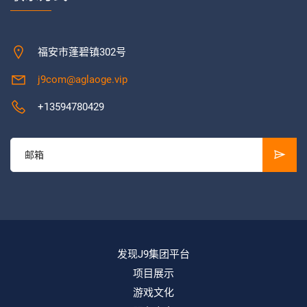
福安市蓬碧镇302号
j9com@aglaoge.vip
+13594780429
发现J9集团平台
项目展示
游戏文化