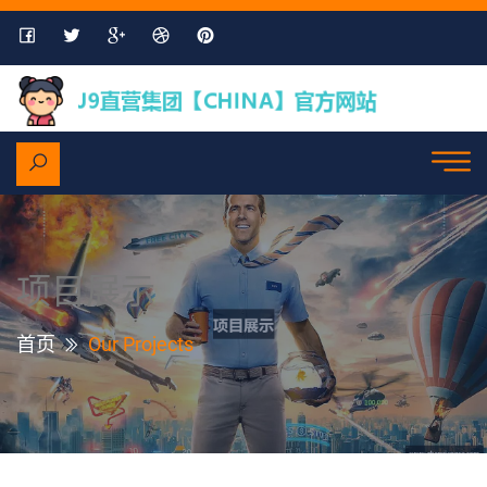
项目展示
首页
Our Projects